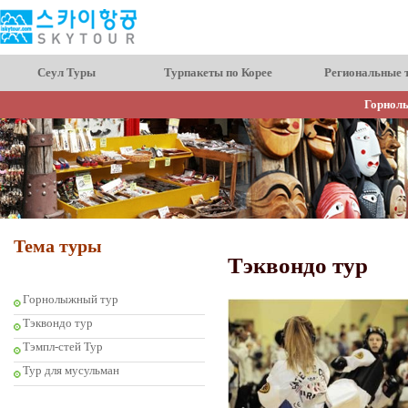
Сеул Туры
Турпакеты по Корее
Региональные 
Горнол
Тема туры
Тэквондо тур
Горнолыжный тур
Тэквондо тур
Тэмпл-стей Тур
Тур для мусульман