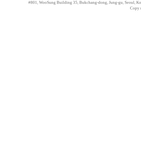
#801, WooSung Building 35, Bukchang-dong, Jung-gu, Seoul, Kor
Copy r