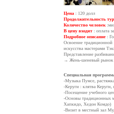
Цена
: 120 долл
Продолжительность ту
Количество человек
:ми
В цену входят
: оплата з
Подробное описание
: Г
Освоение традиционной 
искусства мастерами Тэ
Представление разбиван
→ Жень-шеневый рынок 
Специальная программа
-Музыка Пумсе, растяжк
-Керуги : клятва Керуги,
-Посещение учебного це
-Основы традиционных м
Хапкидо, Хедон Комдо)
-Визит в местный зал Му