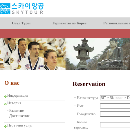
Сеул Туры
Турпакеты по Корее
Региональные 
О нас
Reservation
Информация
+ Название тура
История
+ Имя
- Развитие
+ Гражданство
- Достижения
+ Кол-во
Перечень услуг
взрослых