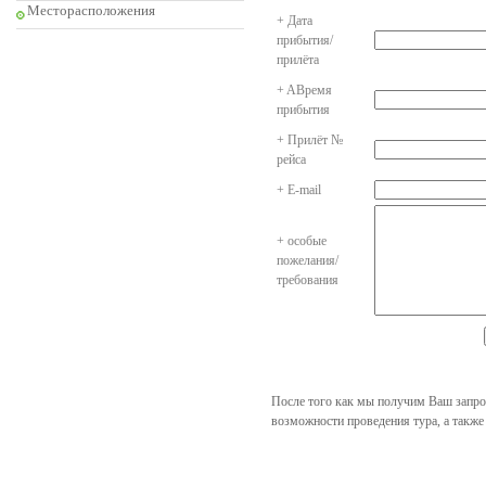
Месторасположения
+ Дата
прибытия/
прилёта
+ AВремя
прибытия
+ Прилёт №
рейса
+ E-mail
+ особые
пожелания/
требования
После того как мы получим Ваш запро
возможности проведения тура, а также