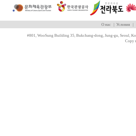
О нас
|
Условия
#801, WooSung Building 35, Bukchang-dong, Jung-gu, Seoul, Kor
Copy r