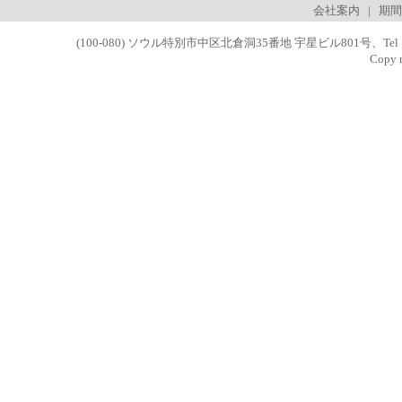
会社案内
|
期
(100-080) ソウル特別市中区北倉洞35番地 宇星ビル801号、Tel．+82-2-7
Copy r