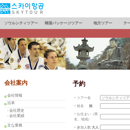
ソウルシティツアー
韓国パッケージツアー
地方ツアー
テ
会社案内
予約
会社情報
+ ツアー名
沿革
+ 姓名
姓
- 会社歴史
+ お住まい（県
- 会社業績
名、地域）
主な業務
+ 参加人数
大人