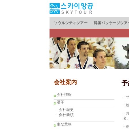
ソウルシティツアー
韓国パッケージツア
会社案内
予
会社情報
+ 
沿革
+
- 会社歴史
+ 
- 会社業績
名
主な業務
+ 