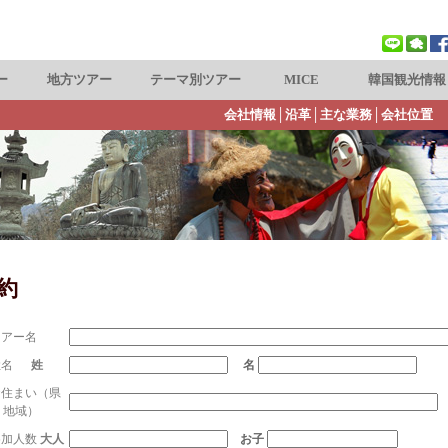
ー
地方ツアー
テーマ別ツアー
MICE
韓国観光情報
会社情報
│
沿革
│
主な業務
│
会社位置
約
ツアー名
 姓名
姓
名
お住まい（県
、地域）
参加人数
大人
お子