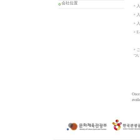
会社位置
+ 
+ 
+ 
+ E-
+ 
つ
Once 
avail