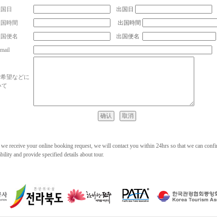
入国日
出国日
入国時間
出国時間
入国便名
出国便名
mail
ご希望などに
いて
we receive your online booking request, we will contact you within 24hrs so that we can conf
ability and provide specified details about tour.