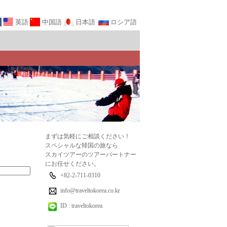
英語
中国語
日本語
ロシア語
まずは気軽にご相談ください！
スペシャルな韓国の旅なら
スカイツアーのツアーパートナー
にお任せください。
+82-2-711-0310
info@traveltokorea.co.kr
ID : traveltokorea